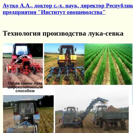
Аутко А.А., доктор с.-х. наук, директор Республ
предприятия "Институт овощеводства"
Tехнология производства лука-севка