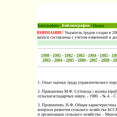
Биография
/
Библиография
/
Назад
ВНИМАНИЕ!
Указатель трудов создан в 20
записи составлены с учетом изменений и д
1980
-
1981
-
1982
-
1983
-
1984
-
1985
-
19
2003
-
2004
-
2005
-
2006
-
2007
-
2008
-
20
1. Опыт оценки труда управленческого персо
2. Пракапенка М.Ф. Сутнасць i ацэнка кiраў
сельскагаспадарчых навук. - 1980. - № 4. - С.
3. Прокопенко, Н.Ф. Общая характеристика 
вопросы развития сельского хозяйства БСС
и организации сельского хозяйства. - Минск, 