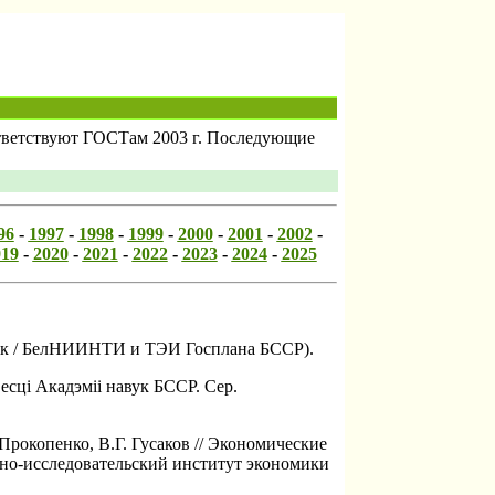
оответствуют ГОСТам 2003 г. Последующие
96
-
1997
-
1998
-
1999
-
2000
-
2001
-
2002
-
019
-
2020
-
2021
-
2022
-
2023
-
2024
-
2025
листок / БелНИИНТИ и ТЭИ Госплана БССР).
Весцi Акадэміі навук БССР. Сер.
Прокопенко, В.Г. Гусаков // Экономические
чно-исследовательский институт экономики