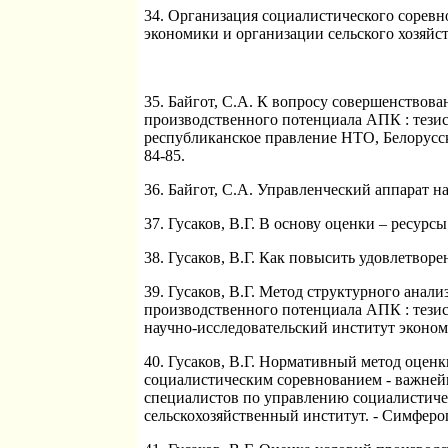
34. Организация социалистического соревно
экономики и организации сельского хозяйства 
35. Байгот, С.А. К вопросу совершенствова
производственного потенциала АПК : тезис
республиканское правление НТО, Белорусски
84-85.
36. Байгот, С.А. Управленческий аппарат на х
37. Гусаков, В.Г. В основу оценки – ресурсы 
38. Гусаков, В.Г. Как повысить удовлетворен
39. Гусаков, В.Г. Метод структурного анал
производственного потенциала АПК : тезис
научно-исследовательский институт экономик
40. Гусаков, В.Г. Нормативный метод оценк
социалистическим соревнованием - важне
специалистов по управлению социалистич
сельскохозяйственный институт. - Симферопо