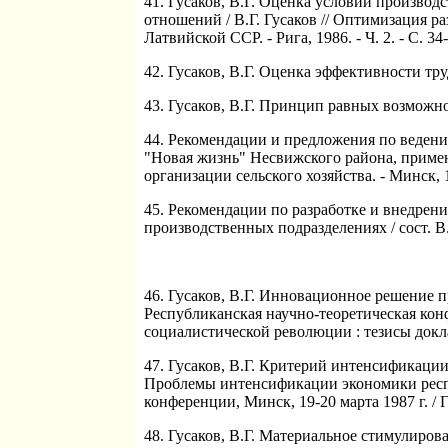
41. Гусаков, В.Г. Оценка условий производ
отношений / В.Г. Гусаков // Оптимизация р
Латвийской ССР. - Рига, 1986. - Ч. 2. - С. 34-
42. Гусаков, В.Г. Оценка эффективности труда
43. Гусаков, В.Г. Принцип равных возможностей
44. Рекомендации и предложения по ведению
"Новая жизнь" Несвижского района, примени
организации сельского хозяйства. - Минск, 1
45. Рекомендации по разработке и внедрени
производственных подразделениях / сост. В.Г
46. Гусаков, В.Г. Инновационное решение п
Республиканская научно-теоретическая ко
социалистической революции : тезисы докла
47. Гусаков, В.Г. Критерий интенсификации
Проблемы интенсификации экономики респуб
конференции, Минск, 19-20 марта 1987 г. / Го
48. Гусаков, В.Г. Материальное стимулиров