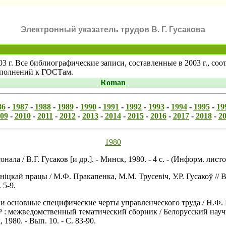
Электронный указатель трудов В. Г. Гусакова
03 г. Все библиографические записи, составленные в 2003 г., с
ополнений к ГОСТам.
Roman
86
-
1987
-
1988
-
1989
-
1990
-
1991
-
1992
-
1993
-
1994
-
1995
-
19
09
-
2010
-
2011
-
2012
-
2013
-
2014
-
2015
-
2016
-
2017
-
2018
-
2
1980
нала / В.Г. Гусаков [и др.]. - Минск, 1980. - 4 с. - (Информ. 
нiцкай працы / М.Ф. Пракапенка, М.М. Трусевiч, У.Р. Гусакоў // 
 5-9.
и основные специфические черты управленческого труда / Н.Ф. 
Р : межведомственный тематический сборник / Белорусский нау
1980. - Вып. 10. - С. 83-90.