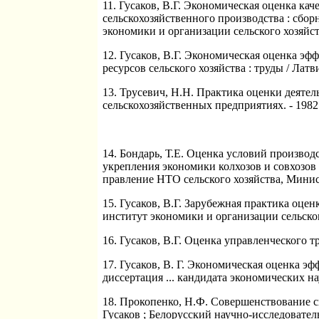
11. Гусаков, В.Г. Экономическая оценка ка
сельскохозяйственного производства : сбо
экономики и организации сельского хозяйства
12. Гусаков, В.Г. Экономическая оценка эф
ресурсов сельского хозяйства : труды / Латви
13. Трусевич, Н.Н. Практика оценки деятель
сельскохозяйственных предприятиях. - 1982. 
14. Бондарь, Т.Е. Оценка условий производс
укрепления экономики колхозов и совхозов :
правление НТО сельского хозяйства, Министе
15. Гусаков, В.Г. Зарубежная практика оце
институт экономики и организации сельского
16. Гусаков, В.Г. Оценка управленческого тру
17. Гусаков, В. Г. Экономическая оценка э
диссертация ... кандидата экономических наук 
18. Прокопенко, Н.Ф. Совершенствование си
Гусаков ; Белорусский научно-исследовател