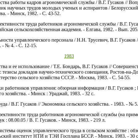
чества работы кадров агрономической службы / В.Г. Гусаков // В
рник научных трудов молодых ученых и аспирантов / Белорусски
. - Минск, 1982. - С. 43-52.
фективности труда работников агрономической службы / В.Г. Гус
йская сельскохозяйственная академия. - Елгава, 1982. - Вып. 205. 
ности управленческого персонала / Н.Н. Трусевич, В.Г. Гусаков 
- № 4. - С. 12-15.
1983
тва и ее использование / Т.Е. Бондарь, В.Г. Гусаков // Соверше
 тезисы докладов научно-технического совещания, Ростов-на-Дон
рство сельского хозяйства СССР. - Москва, 1983. - С. 54-55.
нки работников управления: обзорная информация / В.Г. Гусаков 
 хозяйства. - Минск : Ураджай, 1983. - 32 с.
да / В.Г. Гусаков // Экономика сельского хозяйства. - 1983. - № 5. 
ффективности труда работников агрономической службы (на приме
: 08.00.05 / В. Г. Гусаков. - Минск, 1983. - 219 л.
стемы оценок управленческого труда в сельском хозяйстве : обз
ьский институт НТИ и ТЭИ Госплана БССР. - Минск, 1983. - 30 с