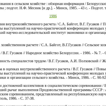
вания в сельском хозяйстве : обзорная информация / Белорусск
; подгот. Н.Ф. Месник [и др.]. - Минск, 1985. - 43 с. - Подгот. 
1986
ния внутрихозяйственного расчета / С.А. Байгот, В.Г. Гусаков 
ы выступлений на научно-практической конференции молодых уче
й научно-исследовательский институт экономики и организации 
озяйственном расчете / С.А. Байгот, В.Г.Гусаков // Сельское хозяй
/ В.Г. Гусаков // Народное хозяйство Белоруссии. - 1986. - № 7. - С
ность специалистов трудом / В.Г. Гусаков, А.И. Полховский // Жив
иза в оценках внутрихозяйственного расчета / В.Г. Гусаков // П
ы выступлений на научно-практической конференции молодых уче
и и организации сельского хозяйства. - Минск, 1986. - С. 90-92
и достижений коллективов в социалистическом соревновании / В.
йший рычаг выполнения Продовольственной программы СССР : 
еским соревнованием, представленный на республиканскую нау
ль, 1986. - С. 37-38.