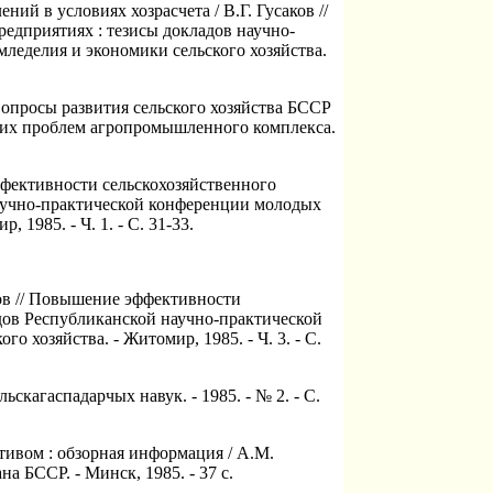
ий в условиях хозрасчета / В.Г. Гусаков //
едприятиях : тезисы докладов научно-
мледелия и экономики сельского хозяйства.
 вопросы развития сельского хозяйства БССР
ких проблем агропромышленного комплекса.
эффективности сельскохозяйственного
научно-практической конференции молодых
1985. - Ч. 1. - С. 31-33.
ков // Повышение эффективности
адов Республиканской научно-практической
хозяйства. - Житомир, 1985. - Ч. 3. - С.
льскагаспадарчых навук. - 1985. - № 2. - С.
ивом : обзорная информация / А.М.
 БССР. - Минск, 1985. - 37 с.