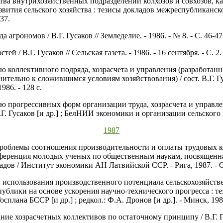
ства внутрихозяйственных подразделений колхозов и совхозов, 
азвития сельского хозяйства : тезисы докладов межреспубликан
37.
 агрономов / В.Г. Гусаков // Земледелие. - 1986. - № 8. - С. 46-47
 / В.Г. Гусаков // Сельская газета. - 1986. - 16 сентября. - С. 2.
 коллективного подряда, хозрасчета и управления (разработанны
тельно к сложившимся условиям хозяйствования) / сост. В.Г. Гу
986. - 128 с.
ю прогрессивных форм организации труда, хозрасчета и управлен
. Гусаков [и др.] ; БелНИИ экономики и организации сельского хо
1987
роблемы соотношения производительности и оплаты трудовых кол
нференция молодых ученых по общественным наукам, посвященн
дов / Институт экономики АН Латвийской ССР. - Рига, 1987. - С
 использования производственного потенциала сельскохозяйствен
лики на основе ускорения научно-технического прогресса : те
сплана БССР [и др.] ; редкол.: Ф.А. Дронов [и др.]. - Минск, 1987. 
ание хозрасчетных коллективов по остаточному принципу / В.Г. Г