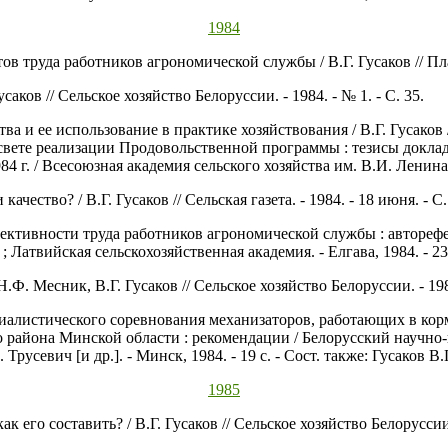
1984
тов труда работников агрономической службы / В.Г. Гусаков // План
усаков // Сельское хозяйство Белоруссии. - 1984. - № 1. - С. 35.
тва и ее использование в практике хозяйствования / В.Г. Гусако
свете реализации Продовольственной программы : тезисы докла
 г. / Всесоюзная академия сельского хозяйства им. В.И. Ленина. 
ачество? / В.Г. Гусаков // Сельская газета. - 1984. - 18 июня. - С.
фективности труда работников агрономической службы : авторефер
 ; Латвийская сельскохозяйственная академия. - Елгава, 1984. - 23
Ф. Месник, В.Г. Гусаков // Сельское хозяйство Белоруссии. - 1984
циалистического соревнования механизаторов, работающих в ко
о района Минской области : рекомендации / Белорусский научно
Трусевич [и др.]. - Минск, 1984. - 19 с. - Сост. также: Гусаков В.Г
1985
к его составить? / В.Г. Гусаков // Сельское хозяйство Белоруссии. 