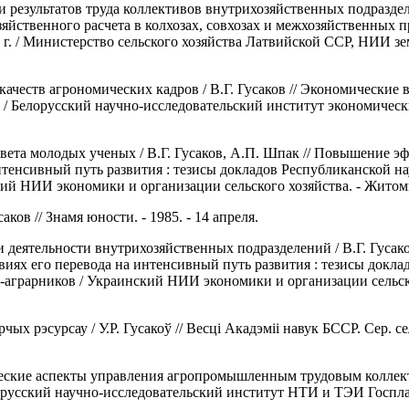
 результатов труда коллективов внутрихозяйственных подразделен
йственного расчета в колхозах, совхозах и межхозяйственных пр
г. / Министерство сельского хозяйства Латвийской ССР, НИИ зе
 качеств агрономических кадров / В.Г. Гусаков // Экономические
 / Белорусский научно-исследовательский институт экономичес
Совета молодых ученых / В.Г. Гусаков, А.П. Шпак // Повышение 
интенсивный путь развития : тезисы докладов Республиканской 
 НИИ экономики и организации сельского хозяйства. - Житомир, 
аков // Знамя юности. - 1985. - 14 апреля.
и деятельности внутрихозяйственных подразделений / В.Г. Гуса
виях его перевода на интенсивный путь развития : тезисы докл
рарников / Украинский НИИ экономики и организации сельского 
чых рэсурсау / У.Р. Гусакоў // Весцi Акадэміі навук БССР. Сер. се
еские аспекты управления агропромышленным трудовым коллект
орусский научно-исследовательский институт НТИ и ТЭИ Госплана