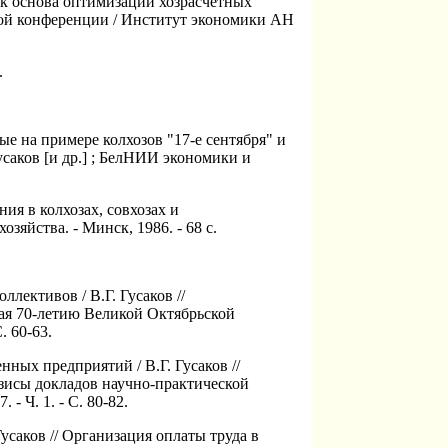
как основа оптимизации хозрасчетных
ской конференции / Институт экономики АН
.
е на примере колхозов "17-е сентября" и
саков [и др.] ; БелНИИ экономики и
ия в колхозах, совхозах и
зяйства. - Минск, 1986. - 68 с.
лективов / В.Г. Гусаков //
ая 70-летию Великой Октябрьской
. 60-63.
ных предприятий / В.Г. Гусаков //
зисы докладов научно-практической
- Ч. 1. - С. 80-82.
усаков // Организация оплаты труда в