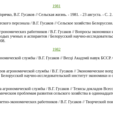
1981
рячко, В.Г. Гусаков // Сельская жизнь. - 1981. - 23 августа. - С. 2.
ского персонала / В.Г. Гусаков // Сельское хозяйство Белоруссии. -
 агрономических работников / В.Г. Гусаков // Вопросы экономики
лодых ученых и аспирантов / Белорусский научно-исследователь
108.
1982
ономической службы / В.Г. Гусаков // Весцi Акадэміі навук БССР. 
дров агрономической службы / В.Г. Гусаков // Экономические воп
Белорусский научно-исследовательский институт экономики и ор
да агрономической службы / В.Г. Гусаков // Тезисы докладов Вс
ческим проблемам развития сельского хозяйства в одиннадцатой 
счетно-экономических работников / В.Г. Гусаков // Творческий пои