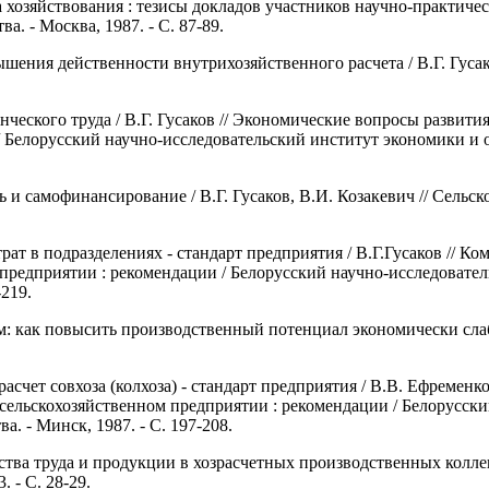
 хозяйствования : тезисы докладов участников научно-практиче
а. - Москва, 1987. - С. 87-89.
шения действенности внутрихозяйственного расчета / В.Г. Гусако
ческого труда / В.Г. Гусаков // Экономические вопросы развития
Белорусский научно-исследовательский институт экономики и ор
ь и самофинансирование / В.Г. Гусаков, В.И. Козакевич // Сельское
атрат в подразделениях - стандарт предприятия / В.Г.Гусаков // 
 предприятии : рекомендации / Белорусский научно-исследовате
-219.
м: как повысить производственный потенциал экономически слабы
счет совхоза (колхоза) - стандарт предприятия / В.В. Ефременко,
 сельскохозяйственном предприятии : рекомендации / Белорусск
а. - Минск, 1987. - С. 197-208.
тва труда и продукции в хозрасчетных производственных коллект
. - С. 28-29.