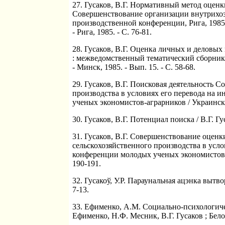
27. Гусаков, В.Г. Нормативный метод оценки
Совершенствование организации внутрихозя
производственной конференции, Рига, 1985 
- Рига, 1985. - С. 76-81.
28. Гусаков, В.Г. Оценка личных и деловых
: межведомственный тематический сборник
- Минск, 1985. - Вып. 15. - С. 58-68.
29. Гусаков, В.Г. Поисковая деятельность 
производства в условиях его перевода на 
ученых экономистов-аграрников / Украинский
30. Гусаков, В.Г. Потенциал поиска / В.Г. Гус
31. Гусаков, В.Г. Совершенствование оценк
сельскохозяйственного производства в усло
конференции молодых ученых экономистов-аг
190-191.
32. Гусакоў, У.Р. Параунальная ацэнка вытвор
7-13.
33. Ефименко, А.М. Социально-психологич
Ефименко, Н.Ф. Месник, В.Г. Гусаков ; Бел