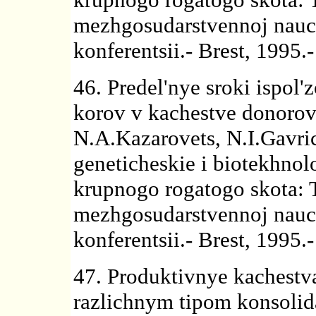
mezhgosudarstvennoj nauc
konferentsii.- Brest, 1995.
46. Predel'nye sroki ispo
korov v kachestve donoro
N.A.Kazarovets, N.I.Gavric
geneticheskie i biotekhno
krupnogo rogatogo skota: 
mezhgosudarstvennoj nauc
konferentsii.- Brest, 1995.
47. Produktivnye kachestva
razlichnym tipom konsolida