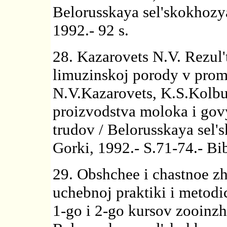
Belorusskaya sel'skokhozy
1992.- 92 s.
28. Kazarovets N.V. Rezul'
limuzinskoj porody v prom
N.V.Kazarovets, K.S.Kolbun
proizvodstva moloka i go
trudov / Belorusskaya sel
Gorki, 1992.- S.71-74.- Bib
29. Obshchee i chastnoe 
uchebnoj praktiki i metodi
1-go i 2-go kursov zooinzh