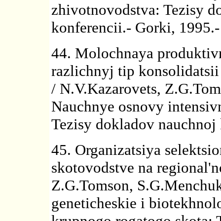
zhivotnovodstva: Tezisy 
konferencii.- Gorki, 1995.-
44. Molochnaya produktivn
razlichnyj tip konsolidatsi
/ N.V.Kazarovets, Z.G.Tom
Nauchnye osnovy intensivn
Tezisy dokladov nauchnoj k
45. Organizatsiya selekts
skotovodstve na regional'
Z.G.Tomson, S.G.Menchukov
geneticheskie i biotekhno
krupnogo rogatogo skota: 