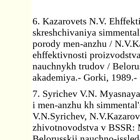
6. Kazarovets N.V. Ehffek
skreshchivaniya simmental
porody men-anzhu / N.V.Ka
ehffektivnosti proizvodstv
nauchnykh trudov / Beloru
akademiya.- Gorki, 1989.- 
7. Syrichev V.N. Myasnaya
i men-anzhu kh simmental
V.N.Syrichev, N.V.Kazarov
zhivotnovodstva v BSSR: 
Belorusskij nauchno-issledo