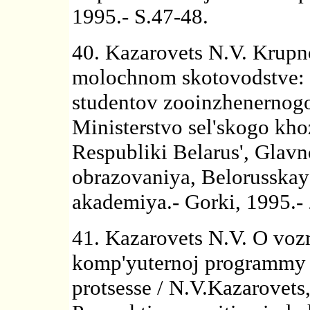
1995.- S.47-48.
40. Kazarovets N.V. Krupn
molochnom skotovodstve: 
studentov zooinzhenernogo 
Ministerstvo sel'skogo kho
Respubliki Belarus', Glav
obrazovaniya, Belorusskay
akademiya.- Gorki, 1995.- 2
41. Kazarovets N.V. O voz
komp'yuternoj programmy 
protsesse / N.V.Kazarovets