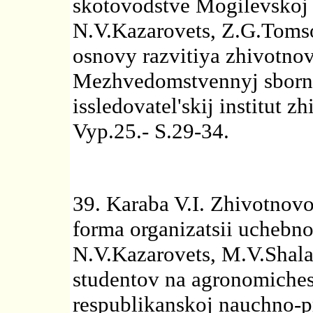
skotovodstve Mogilevskoj o
N.V.Kazarovets, Z.G.Toms
osnovy razvitiya zhivotnov
Mezhvedomstvennyj sborni
issledovatel'skij institut 
Vyp.25.- S.29-34.
39. Karaba V.I. Zhivotnovo
forma organizatsii uchebnoj
N.V.Kazarovets, M.V.Shala
studentov na agronomiches
respublikanskoj nauchno-pr