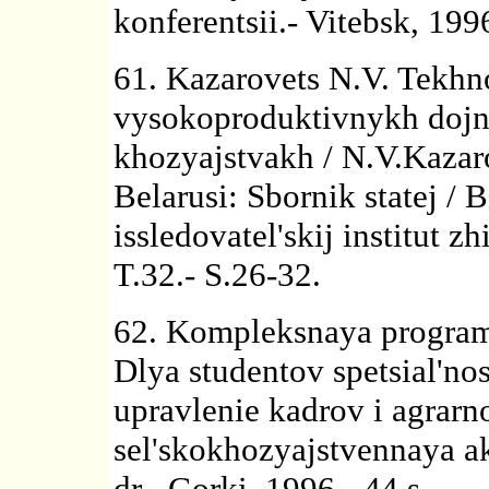
konferentsii.- Vitebsk, 199
61. Kazarovets N.V. Tekhn
vysokoproduktivnykh dojn
khozyajstvakh / N.V.Kazar
Belarusi: Sbornik statej / 
issledovatel'skij institut 
T.32.- S.26-32.
62. Kompleksnaya program
Dlya studentov spetsial'no
upravlenie kadrov i agrar
sel'skokhozyajstvennaya a
dr.- Gorki, 1996.- 44 s.