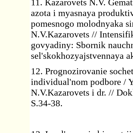
11. Kazarovets N.V. Gemat
azota i myasnaya produktiv
pomesnogo molodnyaka sim
N.V.Kazarovets // Intensif
govyadiny: Sbornik nauchn
sel'skokhozyajstvennaya a
12. Prognozirovanie sochet
individual'nom podbore / 
N.V.Kazarovets i dr. // D
S.34-38.