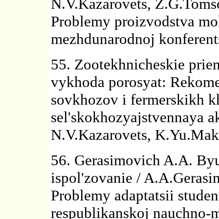
N.V.Kazarovets, Z.G.Tomso
Problemy proizvodstva mol
mezhdunarodnoj konferents
55. Zootekhnicheskie pri
vykhoda porosyat: Rekomen
sovkhozov i fermerskikh k
sel'skokhozyajstvennaya a
N.V.Kazarovets, K.Yu.Maks
56. Gerasimovich A.A. Byu
ispol'zovanie / A.A.Gerasi
Problemy adaptatsii studen
respublikanskoj nauchno-m