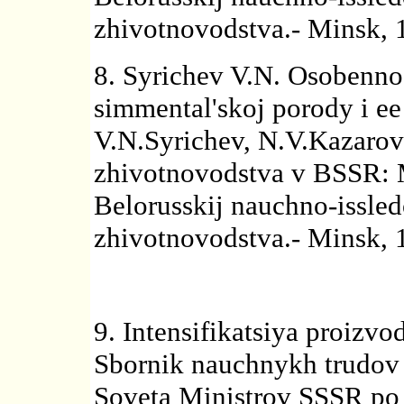
zhivotnovodstva.- Minsk, 1
8. Syrichev V.N. Osobennos
simmental'skoj porody i e
V.N.Syrichev, N.V.Kazarov
zhivotnovodstva v BSSR: 
Belorusskij nauchno-issledo
zhivotnovodstva.- Minsk, 1
9. Intensifikatsiya proizv
Sbornik nauchnykh trudov
Soveta Ministrov SSSR po 