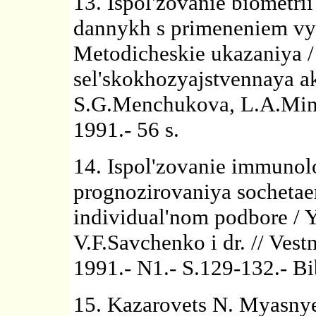
13. Ispol'zovanie biometri
dannykh s primeneniem vych
Metodicheskie ukazaniya /
sel'skokhozyajstvennaya a
S.G.Menchukova, L.A.Mini
1991.- 56 s.
14. Ispol'zovanie immunol
prognozirovaniya sochetaem
individual'nom podbore / 
V.F.Savchenko i dr. // Vest
1991.- N1.- S.129-132.- Bib
15. Kazarovets N. Myasnye