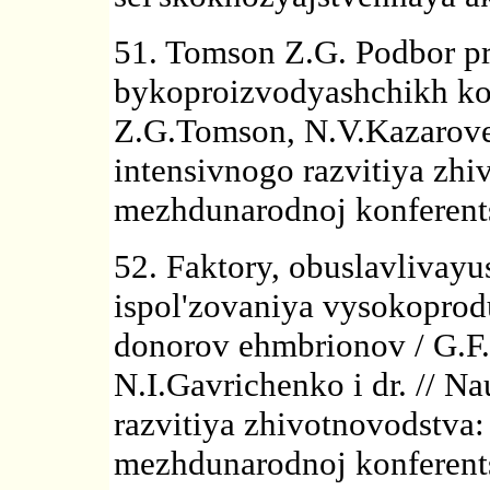
51. Tomson Z.G. Podbor pr
bykoproizvodyashchikh kor
Z.G.Tomson, N.V.Kazarove
intensivnogo razvitiya zh
mezhdunarodnoj konferentsi
52. Faktory, obuslavlivay
ispol'zovaniya vysokoprod
donorov ehmbrionov / G.F
N.I.Gavrichenko i dr. // 
razvitiya zhivotnovodstva:
mezhdunarodnoj konferentsi