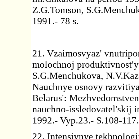
Z.G.Tomson, S.G.Menchuko
1991.- 78 s.
21. Vzaimosvyaz' vnutripo
molochnoj produktivnost'y
S.G.Menchukova, N.V.Kaza
Nauchnye osnovy razvitiya
Belarus': Mezhvedomstvenn
nauchno-issledovatel'skij i
1992.- Vyp.23.- S.108-117.
22. Intensivnye tekhnologi