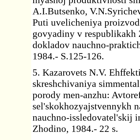
A.I.Butsenko, V.N.Syrichev
Puti uvelicheniya proizvod
govyadiny v respublikakh 
dokladov nauchno-praktich
1984.- S.125-126.
5. Kazarovets N.V. Ehffek
skreshchivaniya simmental
porody men-anzhu: Avtorefe
sel'skokhozyajstvennykh n
nauchno-issledovatel'skij i
Zhodino, 1984.- 22 s.