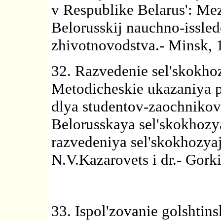
v Respublike Belarus': Me
Belorusskij nauchno-issledo
zhivotnovodstva.- Minsk, 
32. Razvedenie sel'skokho
Metodicheskie ukazaniya 
dlya studentov-zaochnikov 
Belorusskaya sel'skokhozy
razvedeniya sel'skokhozya
N.V.Kazarovets i dr.- Gorki,
33. Ispol'zovanie golshtin