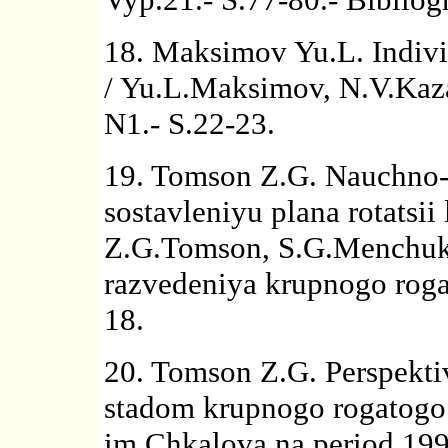
18. Maksimov Yu.L. Individ
/ Yu.L.Maksimov, N.V.Kaza
N1.- S.22-23.
19. Tomson Z.G. Nauchno
sostavleniyu plana rotatsii 
Z.G.Tomson, S.G.Menchuko
razvedeniya krupnogo rogat
18.
20. Tomson Z.G. Perspekti
stadom krupnogo rogatogo
im.Chkalova na period 199