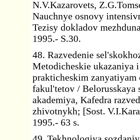
N.V.Kazarovets, Z.G.Tomso
Nauchnye osnovy intensivn
Tezisy dokladov mezhdunar
1995.- S.30.
48. Razvedenie sel'skokho
Metodicheskie ukazaniya i
prakticheskim zanyatiyam 
fakul'tetov / Belorusskaya
akademiya, Kafedra razved
zhivotnykh; [Sost. V.I.Kara
1995.- 63 s.
49. Tekhnologiya sozdaniy