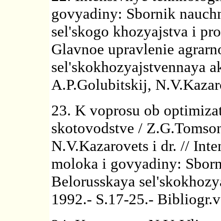
govyadiny: Sbornik nauchn
sel'skogo khozyajstva i pro
Glavnoe upravlenie agrarn
sel'skokhozyajstvennaya a
A.P.Golubitskij, N.V.Kazaro
23. K voprosu ob optimiza
skotovodstve / Z.G.Tomso
N.V.Kazarovets i dr. // Int
moloka i govyadiny: Sborn
Belorusskaya sel'skokhozy
1992.- S.17-25.- Bibliogr.v