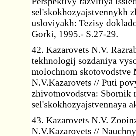
Perspektivy razvitiya issle
sel'skokhozyajstvennykh 
usloviyakh: Tezisy doklad
Gorki, 1995.- S.27-29.
42. Kazarovets N.V. Razra
tekhnologij sozdaniya vys
molochnom skotovodstve M
N.V.Kazarovets // Puti pov
zhivotnovodstva: Sbornik 
sel'skokhozyajstvennaya a
43. Kazarovets N.V. Zooinz
N.V.Kazarovets // Nauchny