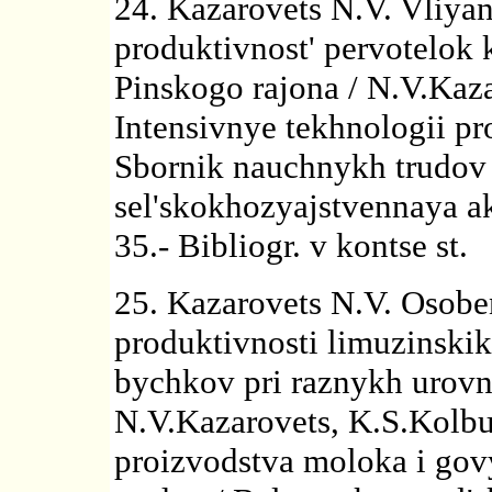
24. Kazarovets N.V. Vliya
produktivnost' pervotelok
Pinskogo rajona / N.V.Kaz
Intensivnye tekhnologii p
Sbornik nauchnykh trudov 
sel'skokhozyajstvennaya a
35.- Bibliogr. v kontse st.
25. Kazarovets N.V. Osoben
produktivnosti limuzinski
bychkov pri raznykh urovn
N.V.Kazarovets, K.S.Kolbun
proizvodstva moloka i go