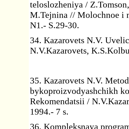
teloslozheniya / Z.Tomson
M.Tejnina // Molochnoe i 
N1.- S.29-30.
34. Kazarovets N.V. Uveli
N.V.Kazarovets, K.S.Kolbun
35. Kazarovets N.V. Metodi
bykoproizvodyashchikh ko
Rekomendatsii / N.V.Kazaro
1994.- 7 s.
36. Kompleksnaya progra