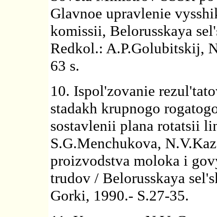
Glavnoe upravlenie vysshi
komissii, Belorusskaya se
Redkol.: A.P.Golubitskij, N
63 s.
10. Ispol'zovanie rezul'ta
stadakh krupnogo rogatogo
sostavlenii plana rotatsii l
S.G.Menchukova, N.V.Kazaro
proizvodstva moloka i go
trudov / Belorusskaya sel
Gorki, 1990.- S.27-35.