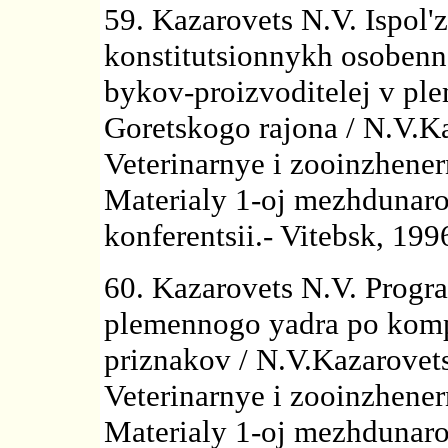
59. Kazarovets N.V. Ispol'
konstitutsionnykh osobenn
bykov-proizvoditelej v p
Goretskogo rajona / N.V.Ka
Veterinarnye i zooinzhene
Materialy 1-oj mezhdunaro
konferentsii.- Vitebsk, 199
60. Kazarovets N.V. Progr
plemennogo yadra po komp
priznakov / N.V.Kazarovet
Veterinarnye i zooinzhene
Materialy 1-oj mezhdunaro