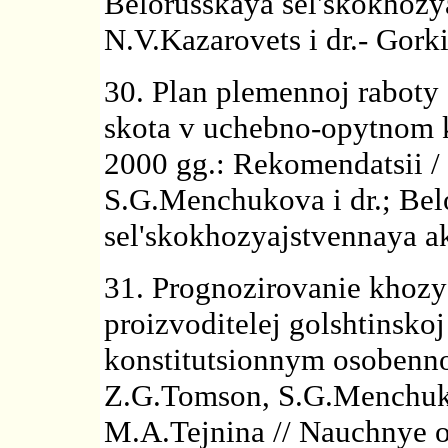
Belorusskaya sel'skokhozy
N.V.Kazarovets i dr.- Gorki
30. Plan plemennoj raboty
skota v uchebno-opytnom 
2000 gg.: Rekomendatsii /
S.G.Menchukova i dr.; Bel
sel'skokhozyajstvennaya ak
31. Prognozirovanie khozy
proizvoditelej golshtinsko
konstitutsionnym osobenno
Z.G.Tomson, S.G.Menchuko
M.A.Tejnina // Nauchnye o