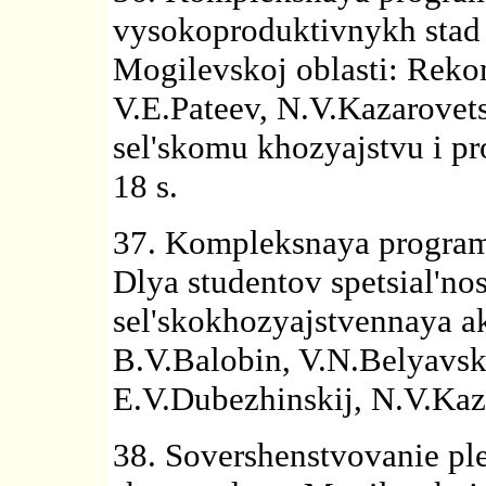
vysokoproduktivnykh stad
Mogilevskoj oblasti: Reko
V.E.Pateev, N.V.Kazarovets
sel'skomu khozyajstvu i pr
18 s.
37. Kompleksnaya program
Dlya studentov spetsial'no
sel'skokhozyajstvennaya ak
B.V.Balobin, V.N.Belyavski
E.V.Dubezhinskij, N.V.Kazar
38. Sovershenstvovanie p