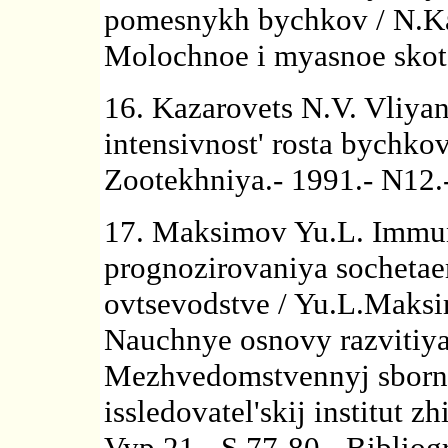
pomesnykh bychkov / N.Ka
Molochnoe i myasnoe skoto
16. Kazarovets N.V. Vliya
intensivnost' rosta bychko
Zootekhniya.- 1991.- N12.
17. Maksimov Yu.L. Immun
prognozirovaniya sochetaem
ovtsevodstve / Yu.L.Maksi
Nauchnye osnovy razvitiy
Mezhvedomstvennyj sborni
issledovatel'skij institut 
Vyp.21.- S.77-80.- Bibliogr