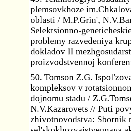
plemsovkhoze im.Chkalova
oblasti / M.P.Grin', N.V.Ba
Selektsionno-geneticheskie
problemy razvedeniya krup
dokladov II mezhgosudars
proizvodstvennoj konferents
50. Tomson Z.G. Ispol'zov
kompleksov v rotatsionnom
dojnomu stadu / Z.G.Toms
N.V.Kazarovets // Puti pov
zhivotnovodstva: Sbornik 
sel'skokhozyajstvennaya a