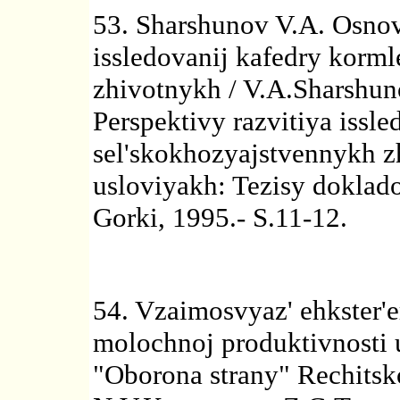
53. Sharshunov V.A. Osno
issledovanij kafedry korm
zhivotnykh / V.A.Sharshun
Perspektivy razvitiya issle
sel'skokhozyajstvennykh 
usloviyakh: Tezisy doklad
Gorki, 1995.- S.11-12.
54. Vzaimosvyaz' ehkster'
molochnoj produktivnosti 
"Oborona strany" Rechitsko