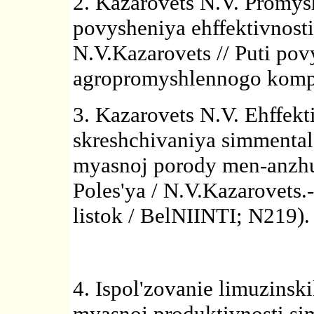
2. Kazarovets N.V. Promysh
povysheniya ehffektivnost
N.V.Kazarovets // Puti pov
agropromyshlennogo kompl
3. Kazarovets N.V. Ehffek
skreshchivaniya simmental
myasnoj porody men-anzhu
Poles'ya / N.V.Kazarovets.-
listok / BelNIINTI; N219).
4. Ispol'zovanie limuzins
myasnoj produktivnosti si