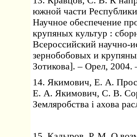
13. Кравцов, С. В. К на
южной части Республики Б
Научное обеспечение пр
крупяных культур : сбор
Всероссийский научно-и
зернобобовых и крупяных 
Зотикова]. – Орел, 2004. 
14. Якимович, Е. А. Прос
Е. А. Якимович, С. В. Со
Земляробства i ахова расл
15. Кадыров, Р. М. О во