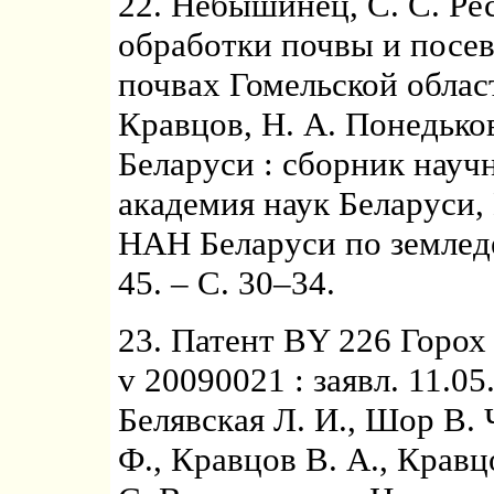
22. Небышинец, С. С. Р
обработки почвы и посев
почвах Гомельской област
Кравцов, Н. А. Понедьков
Беларуси : сборник науч
академия наук Беларуси,
НАН Беларуси по земледе
45. – С. 30–34.
23. Патент BY 226 Горох
v 20090021 : заявл. 11.05
Белявская Л. И., Шор В. 
Ф., Кравцов В. А., Кравцо