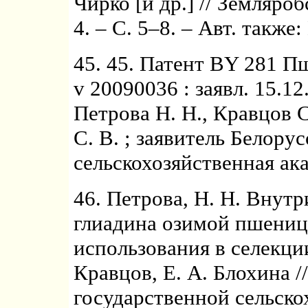
Чирко [и др.] // Земляроб
4. – С. 5–8. – Авт. также
45. 45. Патент BY 281 П
v 20090036 : заявл. 15.12
Петрова Н. Н., Кравцов С
С. В. ; заявитель Белору
сельскохозяйственная ака
46. Петрова, Н. Н. Вну
глиадина озимой пшениц
использования в селекции
Кравцов, Е. А. Блохина /
государственной сельско