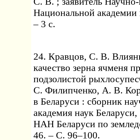
С. В. ; заявитель Научно
Национальной академии 
– 3 с.
24. Кравцов, С. В. Влия
качество зерна ячменя п
подзолистой рыхлосупесч
С. Филипченко, А. В. Кор
в Беларуси : сборник на
академия наук Беларуси,
НАН Беларуси по земледе
46. – С. 96–100.