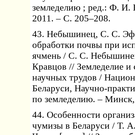
земледелию ; ред.: Ф. И.
2011. – С. 205–208.
43. Небышинец, С. С. Э
обработки почвы при ис
ячмень / С. С. Небышинец
Кравцов // Земледелие и 
научных трудов / Национ
Беларуси, Научно-практ
по земледелию. – Минск, 
44. Особенности органи
чумизы в Беларуси / Т. А