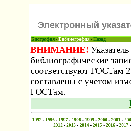
Электронный указате
Биография
/
Библиография
/
Назад
ВНИМАНИЕ!
Указатель 
библиографические записи
соответствуют ГОСТам 2
составлены с учетом изм
ГОСТам.
1992
-
1996
-
1997
-
1998
-
1999
-
2000
-
2001
-
20
2012
-
2013
-
2014
-
2015
-
2016
-
2017