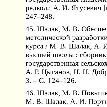
редкол.: А. И. Ятусевич [
247–248.
45. Шалак, М. В. Обесп
методической разработк
курса / М. В. Шалак, А. 
высшей школы : сборник 
государственная сельскох
А. Р. Цыганов, Н. Н. Доб
3. – С. 124–126.
46. Шалак, М. В. Повыш
М. В. Шалак, А. И. Портн