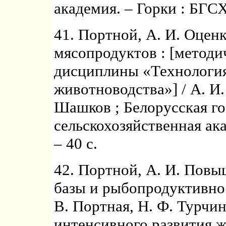
академия. – Горки : БГСХ
41. Портной, А. И. Оценк
мясопродуктов : [методи
дисциплины «Технология
животноводства»] / А. И
Шашков ; Белорусская г
сельскохозяйственная ак
– 40 с.
42. Портной, А. И. Пов
базы и рыбопродуктивнос
В. Портная, Н. Ф. Турчи
интенсивного развития ж