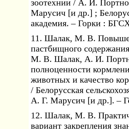
зоотехнии / А. И. Портной
Марусич [и др.] ; Белору
академия. – Горки : БГСХ
11. Шалак, М. В. Повыш
пастбищного содержания
М. В. Шалак, А. И. Портн
полноценности кормлени
животных и качество кор
/ Белорусская сельскохоз
А. Г. Марусич [и др.]. – 
12. Шалак, М. В. Практи
вариант закрепления знан