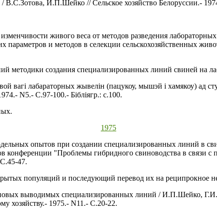
/ В.С.Зотова, И.П.Шейко // Сельское хозяйство Белоруссии.- 1974
 изменчивости живого веса от методов разведения лабораторны
их параметров и методов в селекции сельскохозяйственных жив
ий методики создания специализированных линий свиней на л
ой вагi лабараторных жывелiн (пацукоу, мышэй i хамякоу) ад сту
74.- N5.- C.97-100.- Бiблiягр.: с.100.
ных.
1975
одельных опытов при создании специализированных линий в сви
дов конференции "Проблемы гибридного свиноводства в связи с 
С.45-47.
крытых популяций и последующий перевод их на реципрокное не
новых выводимых специализированных линий / И.П.Шейко, Г.И.К
 хозяйству.- 1975.- N11.- С.20-22.