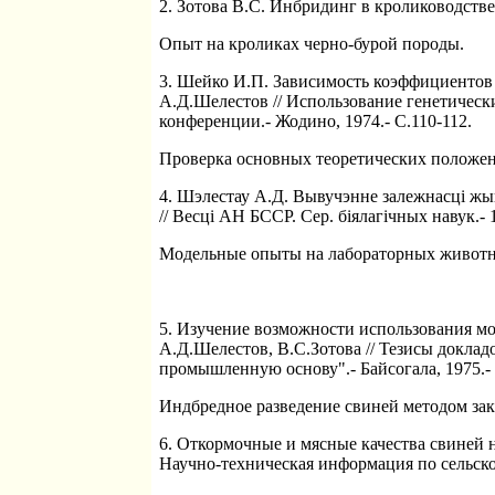
2. Зотова В.С. Инбридинг в кролиководстве 
Опыт на кроликах черно-бурой породы.
3. Шейко И.П. Зависимость коэффициентов
А.Д.Шелестов // Использование генетическ
конференции.- Жодино, 1974.- С.110-112.
Проверка основных теоретических положен
4. Шэлестау А.Д. Вывучэнне залежнасцi жыв
// Весцi АН БССР. Сер. бiялагiчных навук.- 19
Модельные опыты на лабораторных живот
5. Изучение возможности использования м
А.Д.Шелестов, В.С.Зотова // Тезисы докла
промышленную основу".- Байсогала, 1975.- 
Индбредное разведение свиней методом за
6. Откормочные и мясные качества свиней 
Научно-техническая информация по сельскому