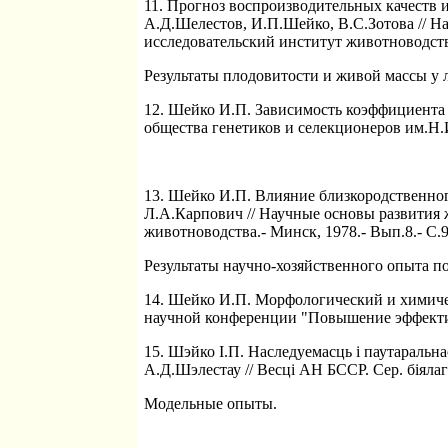
11. Прогноз воспроизводительных качеств и
А.Д.Шелестов, И.П.Шейко, В.С.Зотова // 
исследовательский институт животноводства
Результаты плодовитости и живой массы у 
12. Шейко И.П. Зависимость коэффициента и
общества генетиков и селекционеров им.Н.И
13. Шейко И.П. Влияние близкородственног
Л.А.Карпович // Научные основы развития
животноводства.- Минск, 1978.- Вып.8.- С.9
Результаты научно-хозяйственного опыта п
14. Шейко И.П. Морфологический и химичес
научной конференции "Повышение эффективно
15. Шэйко I.П. Наследуемасць i паутаральна
А.Д.Шэлестау // Весцi АН БССР. Сер. бiялагiч
Модельные опыты.