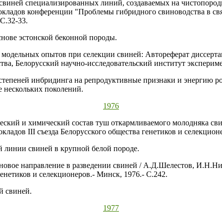
 свиней специализированных линий, создаваемых на чистопород
докладов конференции "Проблемы гибридного свиноводства в св
С.32-33.
нове эстонской беконной породы.
модельных опытов при селекции свиней: Автореферат диссертац
ва, Белорусский научно-исследовательский институт эксперимен
степеней инбридинга на репродуктивные признаки и энергию ро
е нескольких поколений.
1976
еский и химический состав туш откармливаемого молодняка сви
ладов III съезда Белорусского общества генетиков и селекционе
 линии свиней в крупной белой породе.
новое направление в разведении свиней / А.Д.Шелестов, И.Н.Ник
генетиков и селекционеров.- Минск, 1976.- С.242.
й свиней.
1977