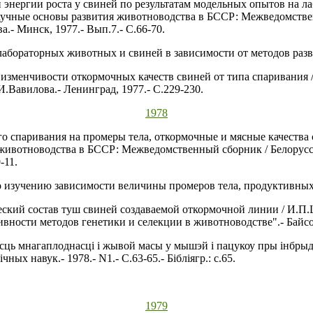
 энергии роста у свиней по результатам модельных опытов на л
Научные основы развития животноводства в БССР: Межведомстве
.- Минск, 1977.- Вып.7.- С.66-70.
лабораторных животных и свиней в зависимости от методов разв
зменчивости откормочных качеств свиней от типа спаривания / 
.Вавилова.- Ленинград, 1977.- С.229-230.
1978
о спаривания на промеры тела, откормочные и мясные качества
 животноводства в БССР: Межведомственный сборник / Белорусс
-11.
о изучению зависимости величины промеров тела, продуктивных
кий состав туш свиней создаваемой откормочной линии / И.П.Ш
сти методов генетики и селекции в животноводстве".- Байсогал
сць мнагаплоднасцi i жывой масы у мышэй i пацукоу пры iнбрыдз
ных навук.- 1978.- N1.- С.63-65.- Бiблiягр.: с.65.
1979