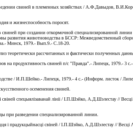
едении свиней в племенных хозяйствах / А.Ф.Давыдов, В.И.Корса
дия и жизнеспособность поросят.
в свиней при создании откормочной специализированной линии 
новы развития животноводства в БССР: Межведомственный сборн
.- Минск, 1979.- Вып.9.- С.18-20.
из теоретически рассчитанных и фактически полученных данн
в на продуктивность свиней п/с "Правда".- Липецк, 1979.- 3 с
дстве / И.П.Шейко.- Липецк, 1979.- 4 с.- (Информ. листок / Ли
скусственного осеменения свиней.
 свiней спецыялiзаванай лiнii / I.П.Шэйко, А.Д.Шэлестау // Весц
ды при разведении специализированной линии.
ця i прадукцыйнасцi свiней / I.П.Шэйко, А.Д.Шэлестау // Весцi