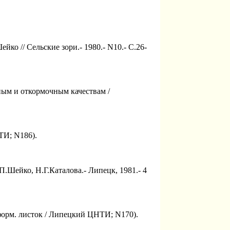
ко // Сельские зори.- 1980.- N10.- C.26-
ым и откормочным качествам /
ТИ; N186).
Шейко, Н.Г.Каталова.- Липецк, 1981.- 4
форм. листок / Липецкий ЦНТИ; N170).