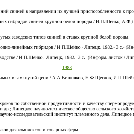
иний свиней в направлении их лучшей приспособленности к пр
х гибридов свиней крупной белой породы / И.П.Шейко, А.Ф.Дав
нутых заводских типов свиней в стадах крупной белой породы.
одно-линейных гибридов / И.П.Шейко.- Липецк, 1982.- 3 с.- (И
одстве / И.П.Шейко.- Липецк, 1982.- 3 с.- (Информ. листок / Л
1983
мых в замкнутой цепи / А.А.Вишняков, Н.Ф.Щеглов, И.П.Шейко.-
хряков по собственной продуктивности и качеству спермопроду
и др.; Липецкое научно-техническое общество сельского хозяйс
научно-исследовательский институт племенного дела, Липецкое
ков для комплексов и товарных ферм.