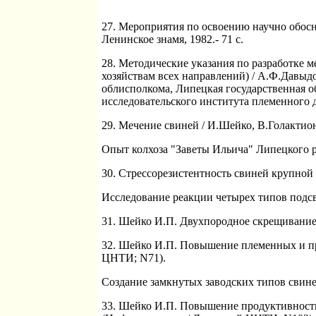
27. Мероприятия по освоению научно обосн
Ленинское знамя, 1982.- 71 c.
28. Методические указания по разработке 
хозяйствам всех направлений) / А.Ф.Давыд
облисполкома, Липецкая государственная о
исследовательского института племенного де
29. Мечение свиней / И.Шейко, В.Голактион
Опыт колхоза "Заветы Ильича" Липецкого р
30. Стрессорезистентность свиней крупной б
Исследование реакции четырех типов подсв
31. Шейко И.П. Двухпородное скрещивание с
32. Шейко И.П. Повышение племенных и про
ЦНТИ; N71).
Создание замкнутых заводских типов свине
33. Шейко И.П. Повышение продуктивности 