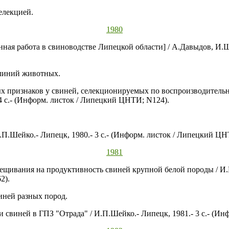
елекцией.
1980
ная работа в свиноводстве Липецкой области] / А.Давыдов, И.Шей
линий животных.
х признаков у свиней, селекционируемых по воспроизводительн
4 с.- (Информ. листок / Липецкий ЦНТИ; N124).
.П.Шейко.- Липецк, 1980.- 3 с.- (Информ. листок / Липецкий ЦН
1981
щивания на продуктивность свиней крупной белой породы / И.П.
2).
ней разных пород.
свиней в ГПЗ "Отрада" / И.П.Шейко.- Липецк, 1981.- 3 с.- (Ин