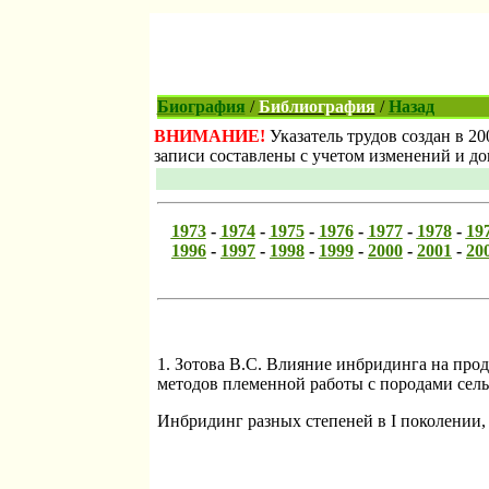
Биография
/
Библиография
/
Назад
ВНИМАНИЕ!
Указатель трудов создан в 20
записи составлены с учетом изменений и д
1973
-
1974
-
1975
-
1976
-
1977
-
1978
-
19
1996
-
1997
-
1998
-
1999
-
2000
-
2001
-
20
1. Зотова В.С. Влияние инбридинга на про
методов племенной работы с породами сельс
Инбридинг разных степеней в I поколении,