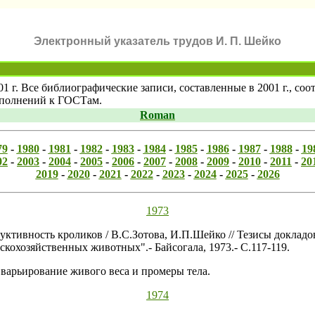
Электронный указатель трудов И. П. Шейко
01 г. Все библиографические записи, составленные в 2001 г., с
ополнений к ГОСТам.
Roman
79
-
1980
-
1981
-
1982
-
1983
-
1984
-
1985
-
1986
-
1987
-
1988
-
19
02
-
2003
-
2004
-
2005
-
2006
-
2007
-
2008
-
2009
-
2010
-
2011
-
20
2019
-
2020
-
2021
-
2022
-
2023
-
2024
-
2025
-
2026
1973
дуктивность кроликов / В.С.Зотова, И.П.Шейко // Тезисы докла
кохозяйственных животных".- Байсогала, 1973.- С.117-119.
 варьирование живого веса и промеры тела.
1974