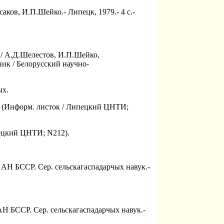
ков, И.П.Шейко.- Липецк, 1979.- 4 с.-
/ А.Д.Шелестов, И.П.Шейко,
ик / Белорусский научно-
ых.
.- (Информ. листок / Липецкий ЦНТИ;
пецкий ЦНТИ; N212).
i АН БССР. Сер. сельскагаспадарчых навук.-
 АН БССР. Сер. сельскагаспадарчых навук.-