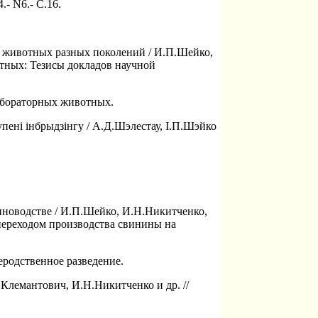
.- N6.- С.16.
х животных разных поколений / И.П.Шейко,
отных: Тезисы докладов научной
абораторных животных.
пенi iнбрыдзiнгу / А.Д.Шэлестау, I.П.Шэйко
новодстве / И.П.Шейко, И.Н.Никитченко,
переходом производства свинины на
родственное разведение.
лемантович, И.Н.Никитченко и др. //