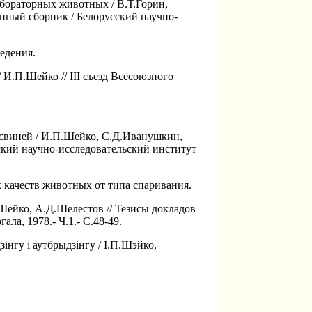
абораторных животных / В.Т.Горин,
нный сборник / Белорусский научно-
едения.
И.П.Шейко // III съезд Всесоюзного
 свиней / И.П.Шейко, С.Д.Иванушкин,
кий научно-исследовательский институт
 качеств животных от типа спаривания.
ейко, А.Д.Шелестов // Тезисы докладов
а, 1978.- Ч.1.- С.48-49.
iнгу i аутбрыдзiнгу / I.П.Шэйко,