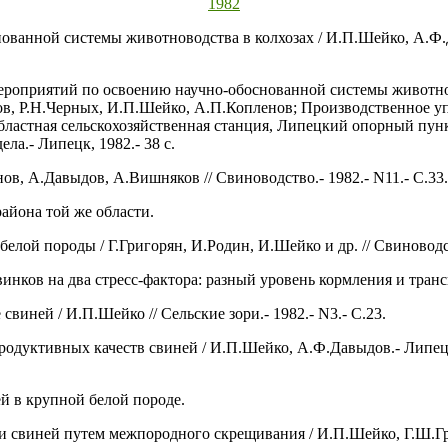
1982
ованной системы животноводства в колхозах / И.П.Шейко, А.Ф.
мероприятий по освоению научно-обоснованной системы животно
ов, Р.Н.Черных, И.П.Шейко, А.П.Копленов; Производственное уп
бластная сельскохозяйственная станция, Липецкий опорный пун
ла.- Липецк, 1982.- 38 с.
ов, А.Давыдов, А.Вишняков // Свиноводство.- 1982.- N11.- С.33.
айона той же области.
елой породы / Г.Григорян, И.Родин, И.Шейко и др. // Свиноводств
инков на два стресс-фактора: разный уровень кормления и транс
виней / И.П.Шейко // Сельские зори.- 1982.- N3.- С.23.
дуктивных качеств свиней / И.П.Шейко, А.Ф.Давыдов.- Липецк,
й в крупной белой породе.
свиней путем межпородного скрещивания / И.П.Шейко, Г.Ш.Григ