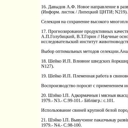
16. Давыдов А.Ф. Новое направление в разв
(Информ. листок / Липецкий ЦНТИ; N219).
Селекция на сохранение высокого многопло
17. Прогнозирование продуктивных качест
А.П.Голубицкий, В.Т.Горин // Научные ос
исследовательский институт животноводства
Выбор оптимальных методов селекции.Анал
18. Шейко И.П. Влияние шведских йоркширо
N127).
19. Шейко И.П. Племенная работа в свиново
Воспроизводство поросят с применением и
20. Шэйко I.П. Адкормачныя i мясныя якасцi
1979.- N3.- С.99-101.- Бiблiягр.: с.101.
Использование свиней крупной белой поро
21. Шэйко I.П. Вывучэнне паказчыкау развiц
1979.- N4.- С.98-100.