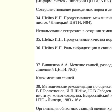
(Информ. листок / Липецкий ЦНТИ; N102).
Совершенствование разводимых пород и л
34. Шейко И.П. Продуктивность межлинейны
листок / Липецкий ЦНТИ; N84).
Использование гетерозиса в создании замк
35. Шейко И.П. Продуктивные качества пор
36. Шейко И.П. Роль гибридизации в свинов
37. Вишняков А.А. Мечение свиней, разводи
Липецкий ЦНТИ; N63).
Ключ мечения свиней.
38. Методические рекомендации по оценке 
В.Г.Голактионов, И.П.Шейко, Ю.В.Лебедев 
институт животноводства, Всероссийский 
НТО.- Липецк, 1983.- 16 с.
Организация областных станций оценки хря