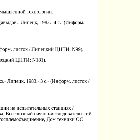
омышленной технологии.
ыдов.- Липецк, 1982.- 4 c.- (Информ.
нформ. листок / Липецкий ЦНТИ; N99).
ипецкий ЦНТИ; N181).
 Липецк, 1983.- 3 с.- (Информ. листок /
кции на испытательных станциях /
тва, Всесоюзный научно-исследовательский
 госплемобъединение, Дом техники ОС