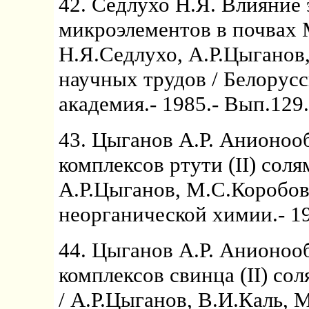
42. Седлухо Н.Я. Влияние
микроэлементов в почвах 
Н.Я.Седлухо, А.Р.Цыганов,
научных трудов / Белорусс
академия.- 1985.- Вып.129.
43. Цыганов А.Р. Анионоо
комплексов ртути (II) со
А.Р.Цыганов, М.С.Коробов
неорганической химии.- 198
44. Цыганов А.Р. Анионоо
комплексов свинца (II) с
/ А.Р.Цыганов, В.И.Каль, М