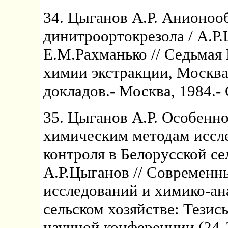
34. Цыганов А.Р. Анионоо
динитроортокрезола / А.Р.
Е.М.Рахманько // Седьмая
химии экстракции, Москва,
докладов.- Москва, 1984.- 
35. Цыганов А.Р. Особенн
химическим методам иссле
контроля в Белорусской се
А.Р.Цыганов // Современ
исследований и химико-ан
сельском хозяйстве: Тезис
научной конференции (24-2