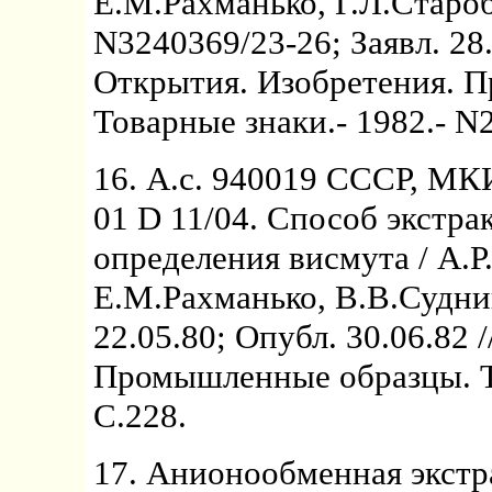
Е.М.Рахманько, Г.Л.Староб
N3240369/23-26; Заявл. 28.
Открытия. Изобретения. 
Товарные знаки.- 1982.- N2
16. А.с. 940019 СССР, МКИ
01 D 11/04. Способ экстр
определения висмута / А.Р
Е.М.Рахманько, В.В.Судник
22.05.80; Опубл. 30.06.82 
Промышленные образцы. То
C.228.
17. Анионообменная экстр