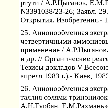
ртути / А.Р.Цыганов, Е.М.
N3391038/23-26; Заявл. 29.
Открытия. Изобретения.- 1
25. Анионообменная экстр
четвертичными аммониевы
применение / А.Р.Цыганов
и др. // Органические реа
Тезисы докладов V Всесою
апреля 1983 г.).- Киев, 1983
26. Анионообменная экстр
таллия солями тринонилок
А.Н.Гурбан, Е.М.Рахманько