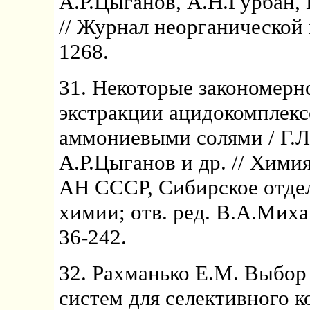
А.Р.Цыганов, А.Н.Гурбан,
// Журнал неорганической х
1268.
31. Некоторые закономер
экстракции ацидокомплек
аммониевыми солями / Г.Л
А.Р.Цыганов и др. // Хими
АН СССР, Сибирское отдел
химии; отв. ред. В.А.Миха
36-242.
32. Рахманько Е.М. Выбо
систем для селективного 