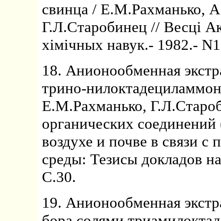
свинца / Е.М.Рахманько, А
Г.Л.Старобинец // Весцi А
хiмiчных навук.- 1982.- N1.
18. Анионообменная экст
трино-нилоктадециламмони
Е.М.Рахманько, Г.Л.Старо
органических соединений
воздухе и почве в связи с
среды: Тезисы докладов на
С.30.
19. Анионообменная экст
бора солями триамилоктад