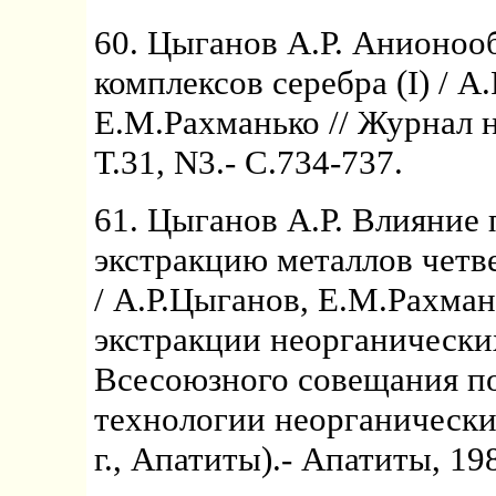
60. Цыганов А.Р. Анионоо
комплексов серебра (I) / А
Е.М.Рахманько // Журнал н
Т.31, N3.- С.734-737.
61. Цыганов А.Р. Влияние 
экстракцию металлов чет
/ А.Р.Цыганов, Е.М.Рахман
экстракции неорганически
Всесоюзного совещания п
технологии неорганически
г., Апатиты).- Апатиты, 198