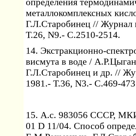
определения термодинами
металлокомплексных кисло
Г.Л.Старобинец // Журнал 
Т.26, N9.- С.2510-2514.
14. Экстракционно-спектр
висмута в воде / А.Р.Цыга
Г.Л.Старобинец и др. // Ж
1981.- Т.36, N3.- С.469-473
15. А.с. 983056 СССР, МКИ
01 D 11/04. Способ опреде