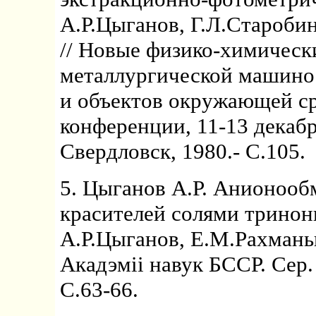
А.Р.Цыганов, Г.Л.Староби
// Новые физико-химическ
металлургической машин
и объектов окружающей ср
конференции, 11-13 декабря
Свердловск, 1980.- С.105.
5. Цыганов А.Р. Анионооб
красителей солями тринон
А.Р.Цыганов, Е.М.Рахманьк
Акадэмii навук БССР. Сер. 
С.63-66.