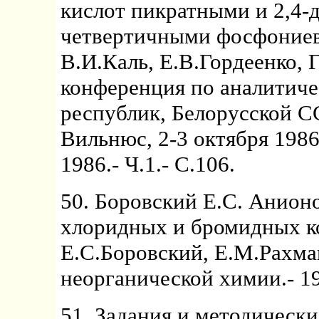
кислот пикратными и 2,4
четвертичными фосфониев
В.И.Каль, Е.В.Гордеенко, 
конференция по аналитич
республик, Белорусской С
Вильнюс, 2-3 октября 1986
1986.- Ч.1.- С.106.
50. Боровский Е.С. Анион
хлоридных и бромидных ком
Е.С.Боровский, Е.М.Рахма
неорганической химии.- 198
51. Задания и методическ