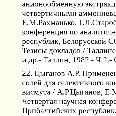
анионообменную экстракц
четвертичными аммониевым
Е.М.Рахманько, Г.Л.Староб
конференция по аналитич
республик, Белорусской С
Тезисы докладов / Таллин
и др.- Таллин, 1982.- Ч.2.- 
22. Цыганов А.Р. Примен
солей для селективного к
висмута / А.Р.Цыганов, Е.
Четвертая научная конфер
Прибалтийских республик,