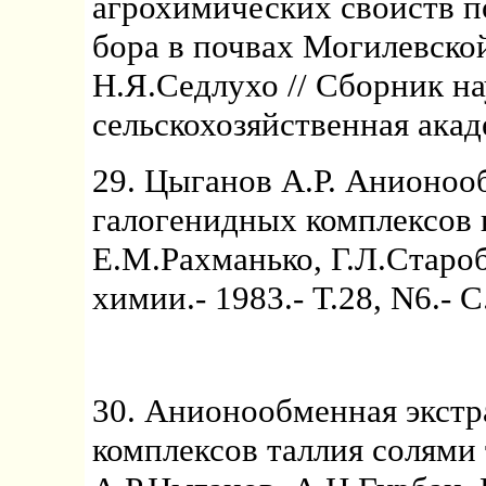
агрохимических свойств п
бора в почвах Могилевской
Н.Я.Седлухо // Сборник на
сельскохозяйственная акаде
29. Цыганов А.Р. Анионоо
галогенидных комплексов 
Е.М.Рахманько, Г.Л.Старо
химии.- 1983.- Т.28, N6.- 
30. Анионообменная экст
комплексов таллия солями