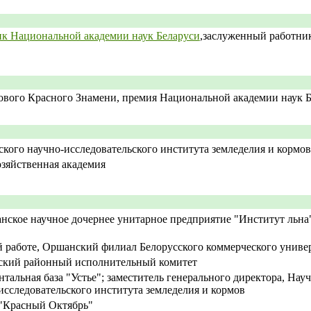
ик Национальной академии наук Беларуси
,заслуженный работник
ового Красного Знамени, премия Национальной академии наук Бе
кого научно-исследовательского института земледелия и кормов
озяйственная академия
нское научное дочернее унитарное предприятие "Институт льна
 работе, Оршанский филиал Белорусского коммерческого униве
ский районный исполнительный комитет
тальная база "Устье"; заместитель генерального директора, На
исследовательского института земледелия и кормов
 "Красный Октябрь"