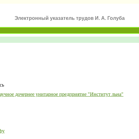
Электронный указатель трудов И. А. Голуба
сь
аучное дочернее унитарное предприятие "Институт льна"
.by