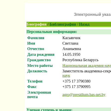
Электронный указа
Биография
/
Библиография
/
Назад
Персональная информация:
Фамилия
Касьянчик
Имя
Светлана
Отчество
Ананьевна
Дата рождения
14.05.1950
Гражданство
Республика Беларусь
Место работы
Национальная академия нау
Должность
Заместитель академика-сек
наук
Телефон
+375 17 3790380
Факс
+375 17 3790995
Электронная
agro@presidium.bas-net.by
почта
Ученая степень и звания: