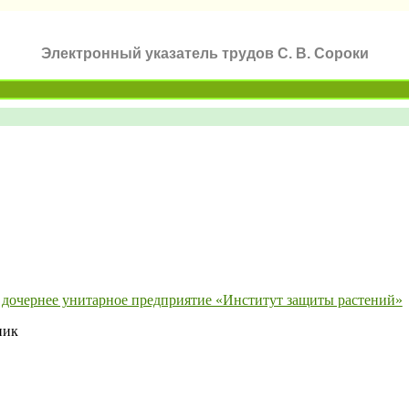
Электронный указатель трудов С. В. Сороки
 дочернее унитарное предприятие «Институт защиты растений»
ник