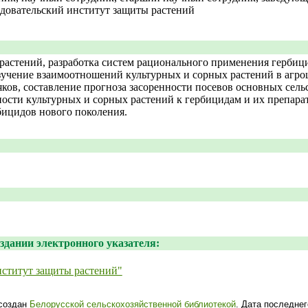
довательский институт защиты растений
растений, разработка систем рационального применения гербиц
зучение взаимоотношений культурных и сорных растений в агроц
ов, составление прогноза засоренности посевов основных сельс
ости культурных и сорных растений к гербицидам и их препар
ицидов нового поколения.
здании электронного указателя:
титут защиты растений"
создан
Белорусской сельскохозяйственной библиотекой
. Дата последнег