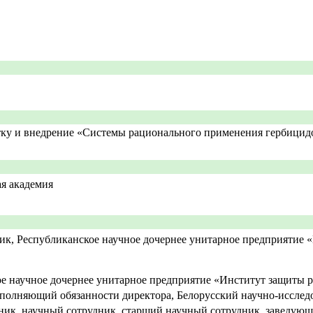
ку и внедрение «Системы рационального применения гербицид
ая академия
ик, Республиканское научное дочернее унитарное предприятие 
е научное дочернее унитарное предприятие «Институт защиты 
сполняющий обязанности директора, Белорусский научно-исслед
ик, научный сотрудник, старший научный сотрудник, заведующи