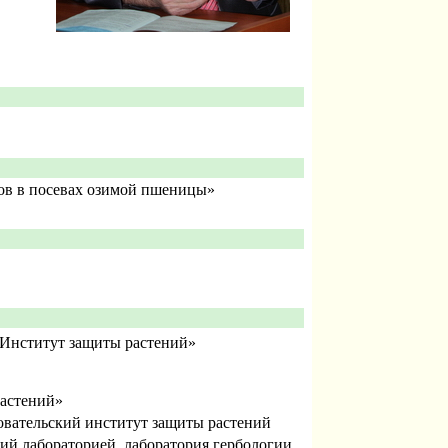
ов в посевах озимой пшеницы»
«Институт защиты растений»
растений»
овательский институт защиты растений
й лабораторией, лаборатория гербологии,