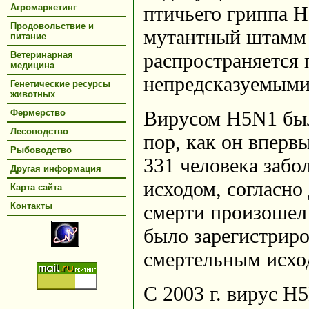
Агромаркетинг
птичьего гриппа H
Продовольствие и
мутантный штамм 
питание
распространяется 
Ветеринарная
медицина
непредсказуемыми 
Генетические ресурсы
животных
Вирусом H5N1 был
Фермерство
Лесоводство
пор, как он впервы
Рыбоводство
331 человека заб
Другая информация
исходом, согласн
Карта сайта
Контакты
смерти произошел 
было зарегистриро
смертельным исхо
С 2003 г. вирус H